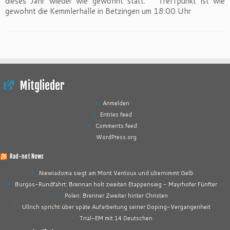
dieses Jahr wieder wie gewohnt statt. Treffpunkt ist wie
gewohnt die Kemmlerhalle in Betzingen um 18:00 Uhr
Mitglieder
Anmelden
Entries feed
Comments feed
WordPress.org
Rad-net News
Niewiadoma siegt am Mont Ventoux und übernimmt Gelb
Burgos-Rundfahrt: Brennan holt zweiten Etappensieg - Mayrhofer Fünfter
Polen: Brenner Zweiter hinter Christen
Ullrich spricht über späte Aufarbeitung seiner Doping-Vergangenheit
Trial-EM mit 14 Deutschen