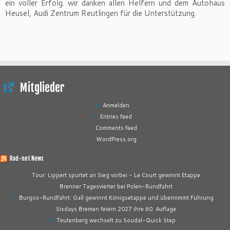
ein voller Erfolg. wir danken allen Helfern und dem Autohaus
Heusel, Audi Zentrum Reutlingen für die Unterstützung.
Mitglieder
Anmelden
Entries feed
Comments feed
WordPress.org
Rad-net News
Tour: Lippert spurtet an Sieg vorbei - Le Court gewinnt Etappe
Brenner Tagesvierter bei Polen-Rundfahrt
Burgos-Rundfahrt: Gall gewinnt Königsetappe und übernimmt Führung
Sixdays Bremen feiern 2027 ihre 60. Auflage
Teutenberg wechselt zu Soudal-Quick Step